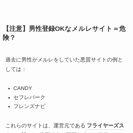
【注意】男性登録OKなメルレサイト＝危
険？
過去に男性がメルレをしていた悪質サイトの例と
しては：
CANDY
セフレパーク
フレンズナビ
これらのサイトは、運営元である
フライヤーズス