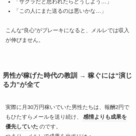
「サクラだと思われたらどうしよう…」
「この人にまた送るのは悪いかな…」
こんな“良心”がブレーキになると、メルレでは収入
が伸びません。
男性が稼げた時代の教訓 → 稼ぐには“演じ
る力”が全て
実際に月30万円稼いでいた男性たちは、報酬2円で
もひたすらメールを送り続け、
感情よりも成果を
優先していた
のです。