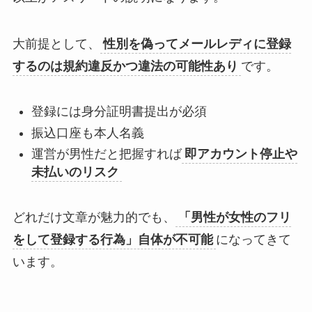
大前提として、
性別を偽ってメールレディに登録
するのは規約違反かつ違法の可能性あり
です。
登録には身分証明書提出が必須
振込口座も本人名義
運営が男性だと把握すれば
即アカウント停止や
未払いのリスク
どれだけ文章が魅力的でも、
「男性が女性のフリ
をして登録する行為」自体が不可能
になってきて
います。