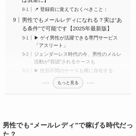
📌 登録前に覚えておくべきこと：
男性でもメールレディになれる？実は“あ
る条件”で可能です【2025年最新版】
▶ ゲイ男性が活躍できる専門サービス
「アスリート」
ジェンダーレス時代の今、男性のメルレ
活動が“容認”されるケースも
▶ 性別不問のケースも稀に存在する
もっと見る
男性でも“メールレディ”で稼げる時代だっ
た？