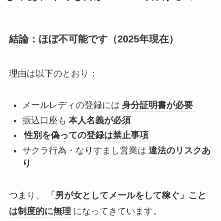
結論：
ほぼ不可能です（2025年現在）
理由は以下のとおり：
メールレディの登録には
身分証明書が必要
振込口座も
本人名義が必須
性別を偽っての登録は禁止事項
サクラ行為・なりすまし営業は
違法のリスクあ
り
つまり、
「男が女としてメールをして稼ぐ」こと
は制度的に無理
になってきています。