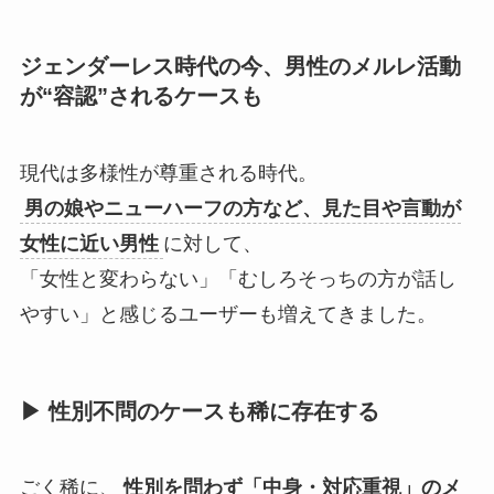
ジェンダーレス時代の今、男性のメルレ活動
が“容認”されるケースも
現代は多様性が尊重される時代。
男の娘やニューハーフの方など、見た目や言動が
女性に近い男性
に対して、
「女性と変わらない」「むしろそっちの方が話し
やすい」と感じるユーザーも増えてきました。
▶ 性別不問のケースも稀に存在する
ごく稀に、
性別を問わず「中身・対応重視」のメ